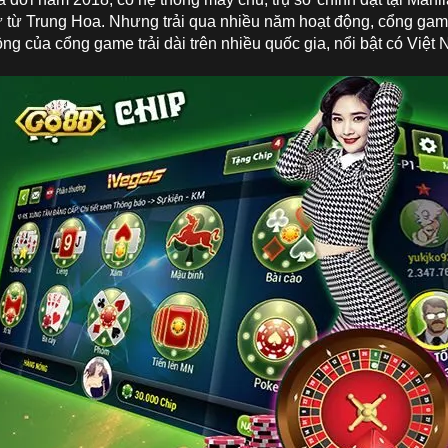
ứ từ Trung Hoa. Nhưng trải qua nhiều năm hoạt động, cổng ga
ộng của cổng game trải dài trên nhiều quốc gia, nổi bật có Việ