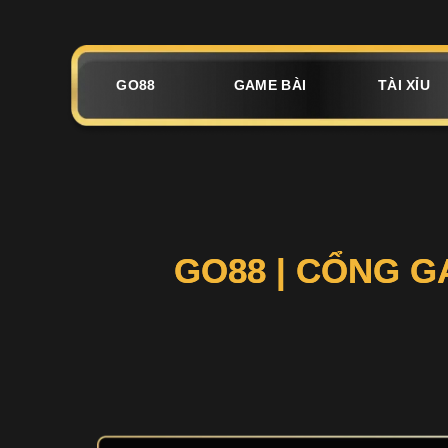
Bỏ
qua
nội
GO88
GAME BÀI
TÀI XỈU
dung
GO88 | CỔNG G