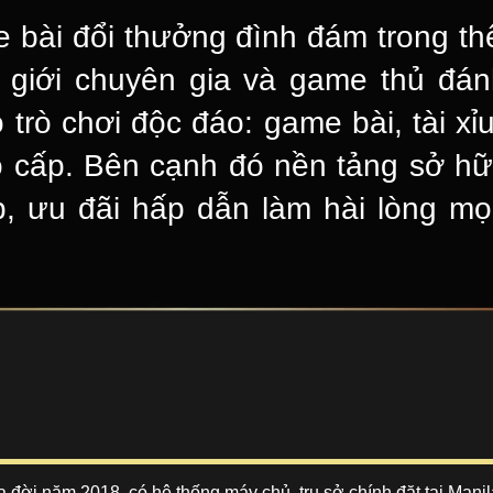
 bài đổi thưởng đình đám trong thế
 giới chuyên gia và game thủ đán
rò chơi độc đáo: game bài, tài xỉu
 cấp. Bên cạnh đó nền tảng sở hữ
 ưu đãi hấp dẫn làm hài lòng mọ
a đời năm 2018, có hệ thống máy chủ, trụ sở chính đặt tại Mani