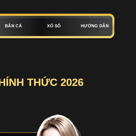
BẮN CÁ
XỔ SỐ
HƯỚNG DẪN
HÍNH THỨC 2026