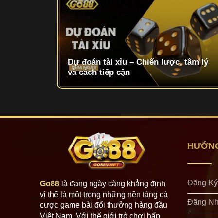
Dự đoán tài xỉu – Chiến lược, tâm lý
và cách tiếp cận
HƯỚNG
Đăng Ký
Go88
là đang ngày càng khẳng định
vị thế là một trong những nền tảng cá
Đăng Nh
cược game bài đổi thưởng hàng đầu
Việt Nam. Với thế giới trò chơi hấp