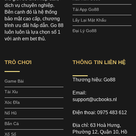
dịch vụ chuyên nghiệp.
Tải App Go88
Bên cạnh đó là hệ thống
bảo mật cao cấp, chương
Lấy Lại Mật Khẩu
trình ưu đãi hấp dẫn. Go 88
Đại Lý Go88
luôn luôn là lựa chọn số 1
với anh em bet thủ.
TRÒ CHƠI
THÔNG TIN LIÊN HỆ
Thương hiệu: Go88
Game Bài
Tài Xỉu
Email:
support@ucbooks.nl
Xóc Đĩa
Điện thoại: 0975 483 612
Nổ Hũ
Bắn Cá
Địa chỉ: 63 Hoà Hưng,
Phường 12, Quận 10, Hồ
Xổ Số