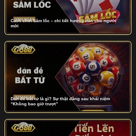
Cách chơi Sâm lốc – chi tiết hướng dẫn cho người
mới
Dàn đề bất tử là gì? Sự thật đằng sau khái niệm
“Không bao giờ trượt”