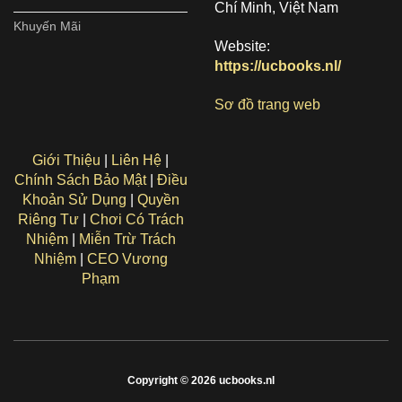
Chí Minh, Việt Nam
Khuyến Mãi
Website:
https://ucbooks.nl/
Sơ đồ trang web
Giới Thiệu
|
Liên Hệ
|
Chính Sách Bảo Mật
|
Điều
Khoản Sử Dụng
|
Quyền
Riêng Tư
|
Chơi Có Trách
Nhiệm
|
Miễn Trừ Trách
Nhiệm
|
CEO Vương
Phạm
Copyright © 2026 ucbooks.nl