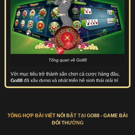
Tổng quan về Go88
Với mục tiêu trở thành sân chơi cá cược hàng đầu,
Go88
đã xây dựng và phát triển hệ sinh thái giải trí
đa sản phẩm. Đến với cổng game, bạn sẽ được trải
nghiệm nhiều trò chơi đổi thưởng khác nhau, như là:
game bài, slot, mini game,…Cổng game cho phép
bạn thỏa sức tham gia trực tuyến, mọi lúc mọi nơi mà
không cần di chuyển đến các sòng bạc, địa điểm giải
TỔNG HỢP BÀI VIẾT NỔI BẬT TẠI GO88 - GAME BÀI
trí đổi thưởng.
ĐỔI THƯỞNG
Đặc biệt,
Go88
hoạt động hợp pháp khi được chính