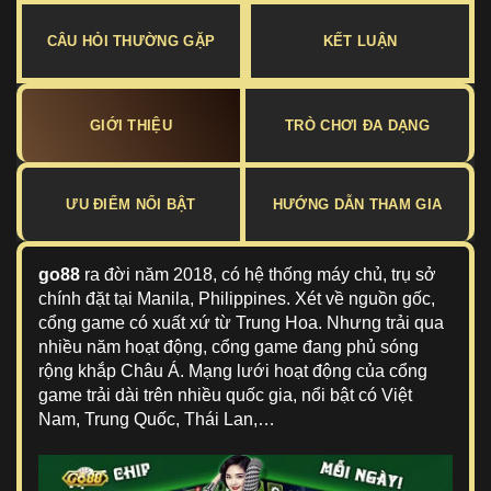
CÂU HỎI THƯỜNG GẶP
KẾT LUẬN
GIỚI THIỆU
TRÒ CHƠI ĐA DẠNG
ƯU ĐIỂM NỔI BẬT
HƯỚNG DẪN THAM GIA
go88
ra đời năm 2018, có hệ thống máy chủ, trụ sở
chính đặt tại Manila, Philippines. Xét về nguồn gốc,
cổng game có xuất xứ từ Trung Hoa. Nhưng trải qua
nhiều năm hoạt động, cổng game đang phủ sóng
rộng khắp Châu Á. Mạng lưới hoạt động của cổng
game trải dài trên nhiều quốc gia, nổi bật có Việt
Nam, Trung Quốc, Thái Lan,…