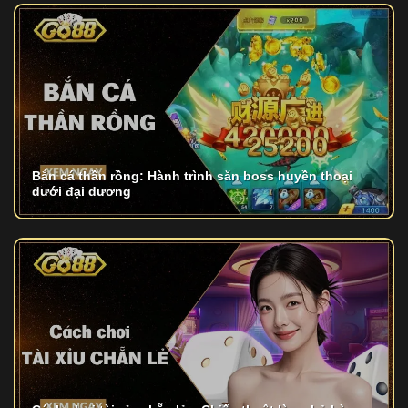
phủ Philippines giám sát, quản lý chặt chẽ. Đồng
thời, mọi hoạt động của cổng game trong ngành giải
trí cá cược đổi thưởng trực tuyến đều đảm bảo tính
công bằng, minh bạch với giấy phép được cấp bởi tổ
chức PAGCOR. Vì thế, kể từ khi ra mắt đến nay, cổng
game luôn được cộng đồng người chơi yêu mến,
đánh giá cao và tin tưởng lựa chọn trải nghiệm.
Riêng tại Việt Nam, Go88 đang trở thành thiên
đường giải trí hàng đầu khi liên tục lọt top thương
Bắn cá thần rồng: Hành trình săn boss huyền thoại
dưới đại dương
hiệu được cộng đồng bet thủ quan tâm, tìm kiếm.