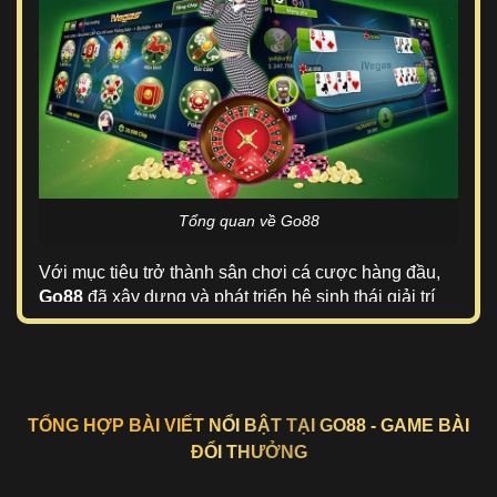
Tổng quan về Go88
Với mục tiêu trở thành sân chơi cá cược hàng đầu,
Go88
đã xây dựng và phát triển hệ sinh thái giải trí
đa sản phẩm. Đến với cổng game, bạn sẽ được trải
nghiệm nhiều trò chơi đổi thưởng khác nhau, như là:
game bài, slot, mini game,…Cổng game cho phép
bạn thỏa sức tham gia trực tuyến, mọi lúc mọi nơi mà
không cần di chuyển đến các sòng bạc, địa điểm giải
TỔNG HỢP BÀI VIẾT NỔI BẬT TẠI GO88 - GAME BÀI
trí đổi thưởng.
ĐỔI THƯỞNG
Đặc biệt,
Go88
hoạt động hợp pháp khi được chính