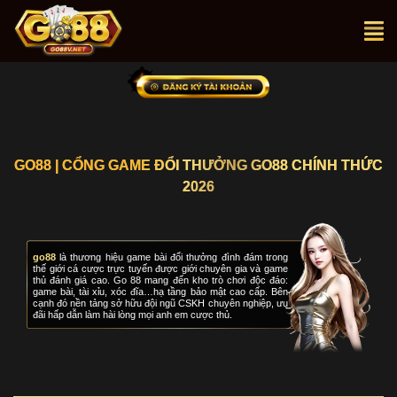
Bỏ
qua
nội
dung
GO88 | CỔNG GAME ĐỔI THƯỞNG GO88 CHÍNH THỨC
2026
go88
là thương hiệu game bài đổi thưởng đình đám trong
thế giới cá cược trực tuyến được giới chuyên gia và game
thủ đánh giá cao. Go 88 mang đến kho trò chơi độc đáo:
game bài, tài xỉu, xóc đĩa…hạ tầng bảo mật cao cấp. Bên
cạnh đó nền tảng sở hữu đội ngũ CSKH chuyên nghiệp, ưu
đãi hấp dẫn làm hài lòng mọi anh em cược thủ.