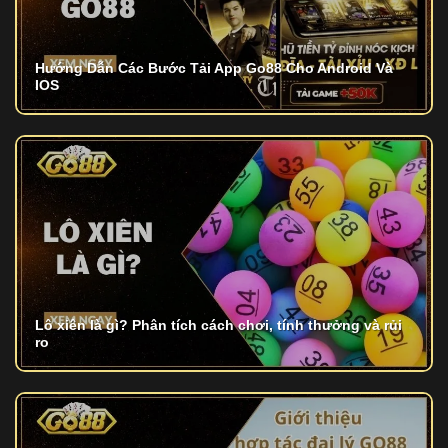
Hướng Dẫn Các Bước Tải App Go88 Cho Android Và
IOS
Lô xiên là gì? Phân tích cách chơi, tính thưởng và rủi
ro