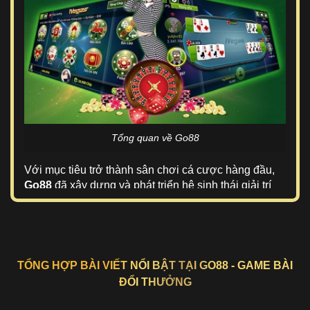
Tổng quan về Go88
Với mục tiêu trở thành sân chơi cá cược hàng đầu,
Go88
đã xây dựng và phát triển hệ sinh thái giải trí
đa sản phẩm. Đến với cổng game, bạn sẽ được trải
nghiệm nhiều trò chơi đổi thưởng khác nhau, như là:
game bài, slot, mini game,…Cổng game cho phép
bạn thỏa sức tham gia trực tuyến, mọi lúc mọi nơi mà
không cần di chuyển đến các sòng bạc, địa điểm giải
TỔNG HỢP BÀI VIẾT NỔI BẬT TẠI GO88 - GAME BÀI
trí đổi thưởng.
ĐỔI THƯỞNG
Đặc biệt,
Go88
hoạt động hợp pháp khi được chính