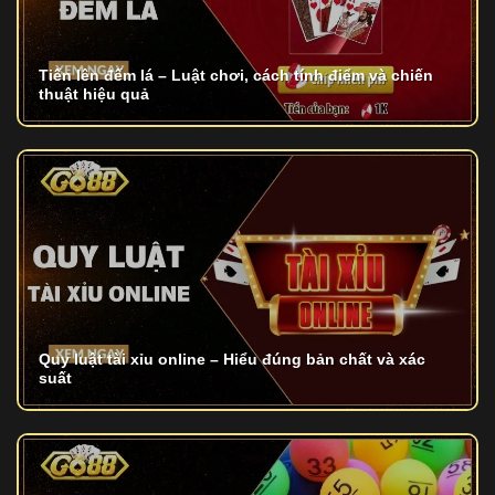
Tiến lên đếm lá – Luật chơi, cách tính điểm và chiến
thuật hiệu quả
Quy luật tài xỉu online – Hiểu đúng bản chất và xác
suất